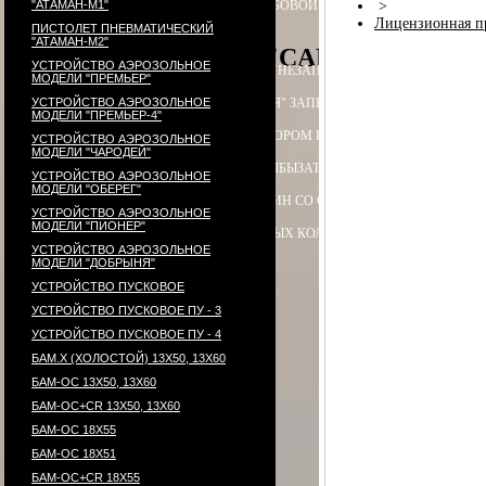
"АТАМАН-М1"
ПАТРОН СИГНАЛЬНЫЙ РЕЗЬБОВОЙ ("СИГНАЛ ОХОТНИКА")
>
П
Лицензионная п
ПИСТОЛЕТ ПНЕВМАТИЧЕСКИЙ
"АТАМАН-М2"
PCP-пистолет "CARDINAL", акс
УСТРОЙСТВО АЭРОЗОЛЬНОЕ
ЭЛЕКТРОПРИКЛАД
ПРИКЛАД НЕЗАПРАВЛЯЕМЫЙ В СБОРЕ
ПРИ
МОДЕЛИ "ПРЕМЬЕР"
УСТРОЙСТВО АЭРОЗОЛЬНОЕ
ПРИКЛАД - КОЛБА ("ГОРЯЧАЯ" ЗАПРАВКА) В СБОРЕ
ПРИКЛАД 
МОДЕЛИ "ПРЕМЬЕР-4"
ПРИКЛАД - КОЛБА С РЕДУКТОРОМ ПОПЕРЕЧНЫМ В СБОРЕ
ПЕ
УСТРОЙСТВО АЭРОЗОЛЬНОЕ
МОДЕЛИ "ЧАРОДЕЙ"
РЕДУКТОР ПОПЕРЕЧНЫЙ
КОЛБЫ
ЗАТЫЛЬНИК КОЛБЫ ⌀60-61 В 
УСТРОЙСТВО АЭРОЗОЛЬНОЕ
МОДЕЛИ "ОБЕРЕГ"
СТВОЛ - 320
МАГАЗИН
МАГАЗИН СО СТАЛЬНЫМИ КОНТЕЙНЕР
УСТРОЙСТВО АЭРОЗОЛЬНОЕ
МОДЕЛИ "ПИОНЕР"
КОМПЛЕКТ УПЛОТНИТЕЛЬНЫХ КОЛЕЦ
КОНТЕЙНЕР
ПЕРЕХОД
УСТРОЙСТВО АЭРОЗОЛЬНОЕ
МОДЕЛИ "ДОБРЫНЯ"
УСТРОЙСТВО ПУСКОВОЕ
УСТРОЙСТВО ПУСКОВОЕ ПУ - 3
УСТРОЙСТВО ПУСКОВОЕ ПУ - 4
БАМ.Х (ХОЛОСТОЙ) 13Х50, 13Х60
БАМ-ОС 13Х50, 13Х60
БАМ-ОС+CR 13Х50, 13Х60
БАМ-ОС 18Х55
БАМ-ОС 18Х51
БАМ-OC+CR 18X55