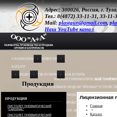
Адрес: 300026, Россия, г. Ту
Тел.: 8(4872) 33-11-31, 33-11-
Mail:
plastgun@gmail.com
,
pla
Наш YouTube канал
О КОМПАНИИ
НОВОСТИ
КАТАЛОГ
ВИДЕО
ГДЕ КУПИТЬ
КАК КУПИТЬ
ПИСТОЛЕТ ПНЕВМАТИЧЕСКИЙ "CARDIN
КАК ОФОРМИ
Продукция
УСТРОЙСТВО АЭРОЗОЛЬНОЕ МОДЕЛИ "ПРЕМЬЕР"
УСТРОЙСТВ
УСТРОЙСТВО АЭРОЗОЛЬНОЕ МОДЕЛИ "ОБЕРЕГ"
УСТРОЙСТВО
Лицензионная 
ПРОДУКЦИЯ
УСТРОЙСТВО ПУСКОВОЕ
УСТРОЙСТВО ПУСКОВОЕ ПУ - 3
УСТ
Главная
ПИСТОЛЕТ ПНЕВМАТИЧЕСКИЙ
"CARDINAL"
>
БАМ-ОС+CR 13Х50, 13Х60
БАМ-ОС 18Х55
БАМ-ОС 18Х51
БАМ-OC+
Каталог
ПИСТОЛЕТ ПНЕВМАТИЧЕСКИЙ