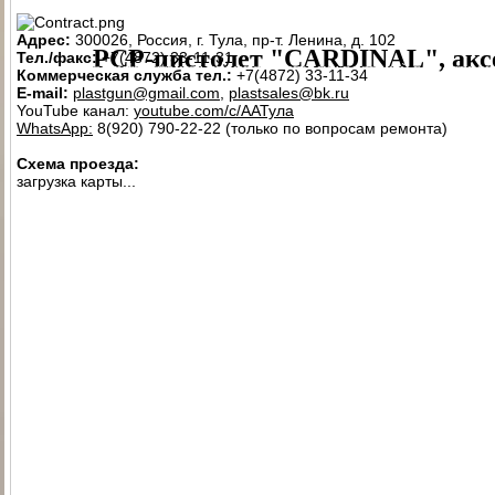
ПАТРОН СИГНАЛЬНЫЙ РЕЗЬБОВОЙ ("СИГНАЛ ОХОТНИКА")
П
Адрес:
300026, Россия, г. Тула, пр-т. Ленина, д. 102
PCP-пистолет "CARDINAL", акс
Тел./факс:
+7(4872) 33-11-31
ЭЛЕКТРОПРИКЛАД
ПРИКЛАД НЕЗАПРАВЛЯЕМЫЙ В СБОРЕ
ПРИ
Коммерческая служба тел.:
+7(4872) 33-11-34
E-mail:
plastgun@gmail.com
,
plastsales@bk.ru
ПРИКЛАД - КОЛБА ("ГОРЯЧАЯ" ЗАПРАВКА) В СБОРЕ
ПРИКЛАД 
YouTube канал:
youtube.com/c/ААТула
WhatsApp:
8(920) 790-22-22 (только по вопросам ремонта)
ПРИКЛАД - КОЛБА С РЕДУКТОРОМ ПОПЕРЕЧНЫМ В СБОРЕ
ПЕ
Схема проезда:
РЕДУКТОР ПОПЕРЕЧНЫЙ
КОЛБЫ
ЗАТЫЛЬНИК КОЛБЫ ⌀60-61 В 
загрузка карты...
СТВОЛ - 320
МАГАЗИН
МАГАЗИН СО СТАЛЬНЫМИ КОНТЕЙНЕР
КОМПЛЕКТ УПЛОТНИТЕЛЬНЫХ КОЛЕЦ
КОНТЕЙНЕР
ПЕРЕХОД