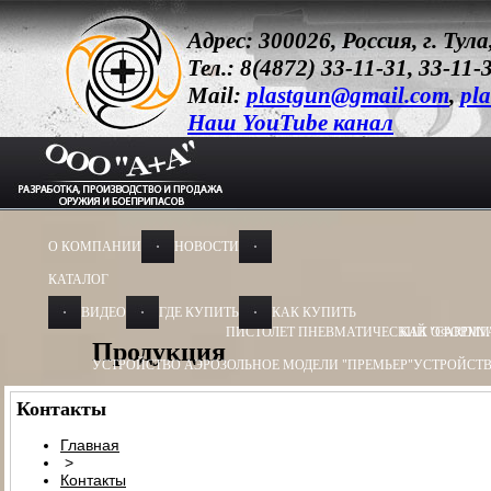
Адрес: 300026, Россия, г. Ту
Тел.: 8(4872) 33-11-31, 33-11-
Mail:
plastgun@gmail.com
,
pla
Наш YouTube канал
О КОМПАНИИ
НОВОСТИ
КАТАЛОГ
ВИДЕО
ГДЕ КУПИТЬ
КАК КУПИТЬ
ПИСТОЛЕТ ПНЕВМАТИЧЕСКИЙ "CARDIN
КАК ОФОРМИ
Продукция
УСТРОЙСТВО АЭРОЗОЛЬНОЕ МОДЕЛИ "ПРЕМЬЕР"
УСТРОЙСТВ
УСТРОЙСТВО АЭРОЗОЛЬНОЕ МОДЕЛИ "ОБЕРЕГ"
УСТРОЙСТВО
Контакты
УСТРОЙСТВО ПУСКОВОЕ
УСТРОЙСТВО ПУСКОВОЕ ПУ - 3
УСТ
Главная
>
БАМ-ОС+CR 13Х50, 13Х60
БАМ-ОС 18Х55
БАМ-ОС 18Х51
БАМ-OC+
Контакты