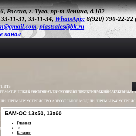
6, Россия, г. Тула, пр-т Ленина, д.102
 33-11-31, 33-11-34,
WhatsApp:
8(920) 790-22-22
un@gmail.com
,
plastsales@bk.ru
e канал
УПИТЬ
ЕВМАТИЧЕСКИЙ "CARDINAL"
КАК ОФОРМИТЬ ЗАКАЗ
ПИСТОЛЕТ ПНЕВМАТИЧЕСКИЙ "АТАМАН-М1"
ПРАЙС ЛИСТ
РЕКЛАМНЫЙ МАТЕРИАЛ
ЛИ "ПРЕМЬЕР"
УСТРОЙСТВО АЭРОЗОЛЬНОЕ МОДЕЛИ "ПРЕМЬЕР-4"
УСТРОЙС
ЛИ "ОБЕРЕГ"
УСТРОЙСТВО АЭРОЗОЛЬНОЕ МОДЕЛИ "ПИОНЕР"
УСТРОЙСТВО 
БАМ-ОС 13х50, 13х60
ТВО ПУСКОВОЕ ПУ - 3
УСТРОЙСТВО ПУСКОВОЕ ПУ - 4
БАМ.Х (ХОЛОСТОЙ) 13
Главная
>
8Х55
БАМ-ОС 18Х51
БАМ-OC+CR 18X55
БАМ-ОС+CR 18Х51
БАМ.Р-ОС 18Х60
Каталог