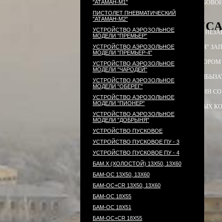
"АТАМАН-М1"
ПАТРОН СИГНАЛЬНЫЙ РЕЗЬБОВОЙ
ПИСТОЛЕТ ПНЕВМАТИЧЕСКИЙ
"АТАМАН-М2"
PCP-пистолет "CA
УСТРОЙСТВО АЭРОЗОЛЬНОЕ
ЭЛЕКТРОПРИКЛАД
ПРИКЛАД НЕЗА
МОДЕЛИ "ПРЕМЬЕР"
УСТРОЙСТВО АЭРОЗОЛЬНОЕ
ПРИКЛАД - КОЛБА ("ГОРЯЧАЯ" ЗАП
МОДЕЛИ "ПРЕМЬЕР-4"
ПРИКЛАД - КОЛБА С РЕДУКТОРОМ
УСТРОЙСТВО АЭРОЗОЛЬНОЕ
МОДЕЛИ "ЧАРОДЕЙ"
РЕДУКТОР ПОПЕРЕЧНЫЙ
КОЛБЫ
ЗА
УСТРОЙСТВО АЭРОЗОЛЬНОЕ
МОДЕЛИ "ОБЕРЕГ"
СТВОЛ - 320
МАГАЗИН
МАГАЗИН СО
УСТРОЙСТВО АЭРОЗОЛЬНОЕ
МОДЕЛИ "ПИОНЕР"
КОМПЛЕКТ УПЛОТНИТЕЛЬНЫХ К
УСТРОЙСТВО АЭРОЗОЛЬНОЕ
МОДЕЛИ "ДОБРЫНЯ"
УСТРОЙСТВО ПУСКОВОЕ
УСТРОЙСТВО ПУСКОВОЕ ПУ - 3
УСТРОЙСТВО ПУСКОВОЕ ПУ - 4
БАМ.Х (ХОЛОСТОЙ) 13Х50, 13Х60
БАМ-ОС 13Х50, 13Х60
БАМ-ОС+CR 13Х50, 13Х60
БАМ-ОС 18Х55
БАМ-ОС 18Х51
БАМ-OC+CR 18X55