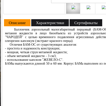
Описание
Характеристики
Сертификаты
Баллончик аэрозольный малогабаритный перцовый (БАМ-ОС 13
метания жидкости в лицо биообъекта из устройств аэрозоль
"ЧАРОДЕЙ" с целью временного подавления агрессивных действ
олеорезин капсикум (экстракт красного перца).
Отличия БАМ-ОС от существующих аналогов:
- простота и надежность конструкции;
- мощная, четкая струя метаемой жидкости;
- объем метаемой жидкости - 3 см3;
- использование капсюля "ЖЕВЕЛО-С".
БАМы выпускаются длиной 50 и 60 мм. Корпус БАМа выполнен из п