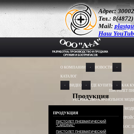
Адрес: 30002
Тел.: 8(4872)
Mail:
plastg
Наш YouTub
О КОМПАНИИ
НОВОСТИ
КАТАЛОГ
ВИДЕО
ГДЕ КУПИТЬ
КАК К
ПИСТОЛЕТ ПН
Продукция
УСТРОЙСТВО АЭРОЗОЛЬНОЕ МОДЕ
УСТРОЙСТВО АЭРОЗОЛЬНОЕ МОДЕ
ПРОДУКЦИЯ
УСТРОЙСТВО ПУСКОВОЕ
УСТРОЙС
ПИСТОЛЕТ ПНЕВМАТИЧЕСКИЙ
"CARDINAL"
БАМ-ОС+CR 13Х50, 13Х60
БАМ-ОС 1
ПИСТОЛЕТ ПНЕВМАТИЧЕСКИЙ