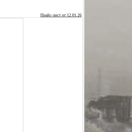
УНДМОДЕРАТОР ИНТЕГРИРОВАННЫЙ МИ-320
Прайс-лист от 12.01.26
СБОРЕ
ПРАВКА) В СБОРЕ
Р
РЕДУКТОР ОСЕВОЙ "ГОРЯЧАЯ ЗАПРАВКА"
САЛЬНАЯ (КОМПЛЕКТ С КРЕПЕЖОМ)
СТВОЛ
РЕХОДНИК G1/8 - КВИК
ЦЕВЬЁ
МАНОМЕТР
СМП МОДЕЛИ "HAMMER"
ция