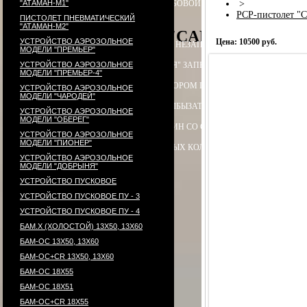
"АТАМАН-М1"
ПАТРОН СИГНАЛЬНЫЙ РЕЗЬБОВОЙ ("СИГНАЛ ОХОТНИКА")
>
П
PCP-пистолет "
ПИСТОЛЕТ ПНЕВМАТИЧЕСКИЙ
"АТАМАН-М2"
PCP-пистолет "CARDINAL", акс
УСТРОЙСТВО АЭРОЗОЛЬНОЕ
Цена: 10500 руб.
ЭЛЕКТРОПРИКЛАД
ПРИКЛАД НЕЗАПРАВЛЯЕМЫЙ В СБОРЕ
ПРИ
МОДЕЛИ "ПРЕМЬЕР"
УСТРОЙСТВО АЭРОЗОЛЬНОЕ
ПРИКЛАД - КОЛБА ("ГОРЯЧАЯ" ЗАПРАВКА) В СБОРЕ
ПРИКЛАД 
МОДЕЛИ "ПРЕМЬЕР-4"
ПРИКЛАД - КОЛБА С РЕДУКТОРОМ ПОПЕРЕЧНЫМ В СБОРЕ
ПЕ
УСТРОЙСТВО АЭРОЗОЛЬНОЕ
МОДЕЛИ "ЧАРОДЕЙ"
РЕДУКТОР ПОПЕРЕЧНЫЙ
КОЛБЫ
ЗАТЫЛЬНИК КОЛБЫ ⌀60-61 В 
УСТРОЙСТВО АЭРОЗОЛЬНОЕ
МОДЕЛИ "ОБЕРЕГ"
СТВОЛ - 320
МАГАЗИН
МАГАЗИН СО СТАЛЬНЫМИ КОНТЕЙНЕР
УСТРОЙСТВО АЭРОЗОЛЬНОЕ
МОДЕЛИ "ПИОНЕР"
КОМПЛЕКТ УПЛОТНИТЕЛЬНЫХ КОЛЕЦ
КОНТЕЙНЕР
ПЕРЕХОД
УСТРОЙСТВО АЭРОЗОЛЬНОЕ
МОДЕЛИ "ДОБРЫНЯ"
УСТРОЙСТВО ПУСКОВОЕ
УСТРОЙСТВО ПУСКОВОЕ ПУ - 3
УСТРОЙСТВО ПУСКОВОЕ ПУ - 4
БАМ.Х (ХОЛОСТОЙ) 13Х50, 13Х60
БАМ-ОС 13Х50, 13Х60
БАМ-ОС+CR 13Х50, 13Х60
БАМ-ОС 18Х55
БАМ-ОС 18Х51
БАМ-OC+CR 18X55