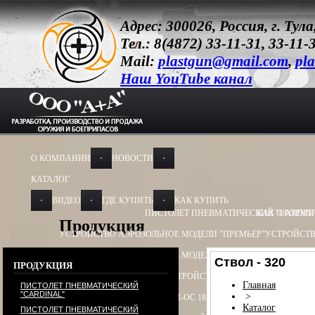
Адрес: 300026, Россия, г. Ту
Тел.: 8(4872) 33-11-31, 33-11-
Mail:
plastgun@gmail.com
,
pla
Наш YouTube канал
О КОМПАНИИ
НОВОСТИ
КАТАЛОГ
ВИДЕО
ГДЕ КУПИТЬ
КАК КУПИТЬ
ПИСТОЛЕТ ПНЕВМАТИЧЕСКИЙ "CARDIN
КАК ОФОРМИ
Продукция
УСТРОЙСТВО АЭРОЗОЛЬНОЕ МОДЕЛИ "ПРЕМЬЕР"
УСТРОЙСТВ
УСТРОЙСТВО АЭРОЗОЛЬНОЕ МОДЕЛИ "ОБЕРЕГ"
УСТРОЙСТВО
Ствол - 320
ПРОДУКЦИЯ
УСТРОЙСТВО ПУСКОВОЕ
УСТРОЙСТВО ПУСКОВОЕ ПУ - 3
УСТ
Главная
ПИСТОЛЕТ ПНЕВМАТИЧЕСКИЙ
"CARDINAL"
>
БАМ-ОС+CR 13Х50, 13Х60
БАМ-ОС 18Х55
БАМ-ОС 18Х51
БАМ-OC+
Каталог
ПИСТОЛЕТ ПНЕВМАТИЧЕСКИЙ