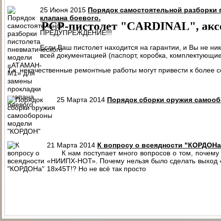
ПАТРОН СИГНАЛЬНЫЙ РЕЗЬБОВОЙ ("СИГНАЛ ОХОТНИКА")
П
25 Июня 2015
Порядок самостоятельной разборки 
клапана боевого.
PCP-пистолет "CARDINAL", акс
ПРЕДУПРЕЖДЕНИЕ!!!
ЭЛЕКТРОПРИКЛАД
ПРИКЛАД НЕЗАПРАВЛЯЕМЫЙ В СБОРЕ
ПРИ
Если Ваш пистолет находится на гарантии, и Вы не ни
ПРИКЛАД - КОЛБА ("ГОРЯЧАЯ" ЗАПРАВКА) В СБОРЕ
ПРИКЛАД 
всей документацией (паспорт, коробка, комплектующие)
ПРИКЛАД - КОЛБА С РЕДУКТОРОМ ПОПЕРЕЧНЫМ В СБОРЕ
ПЕ
Т.к. некачественные ремонтные работы могут привести к более
РЕДУКТОР ПОПЕРЕЧНЫЙ
КОЛБЫ
ЗАТЫЛЬНИК КОЛБЫ ⌀60-61 В 
СТВОЛ - 320
МАГАЗИН
МАГАЗИН СО СТАЛЬНЫМИ КОНТЕЙНЕР
25 Марта 2014
Порядок сборки оружия самоо
КОМПЛЕКТ УПЛОТНИТЕЛЬНЫХ КОЛЕЦ
КОНТЕЙНЕР
ПЕРЕХОД
21 Марта 2014
К вопросу о всеядности "КОРДОНа
К нам поступает много вопросов о том, почему «
«НИИПХ-НОТ». Почему нельзя было сделать выход «э
18х45Т!? Но не всё так просто