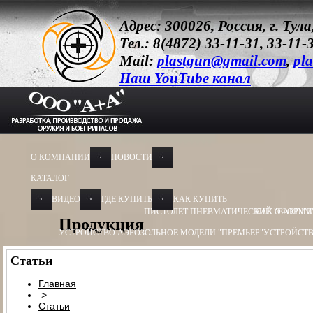
Адрес: 300026, Россия, г. Ту
Тел.: 8(4872) 33-11-31, 33-11-
Mail:
plastgun@gmail.com
,
pla
Наш YouTube канал
О КОМПАНИИ
НОВОСТИ
КАТАЛОГ
ВИДЕО
ГДЕ КУПИТЬ
КАК КУПИТЬ
ПИСТОЛЕТ ПНЕВМАТИЧЕСКИЙ "CARDIN
КАК ОФОРМИ
Продукция
УСТРОЙСТВО АЭРОЗОЛЬНОЕ МОДЕЛИ "ПРЕМЬЕР"
УСТРОЙСТВ
УСТРОЙСТВО АЭРОЗОЛЬНОЕ МОДЕЛИ "ОБЕРЕГ"
УСТРОЙСТВО
Статьи
УСТРОЙСТВО ПУСКОВОЕ
УСТРОЙСТВО ПУСКОВОЕ ПУ - 3
УСТ
Главная
>
БАМ-ОС+CR 13Х50, 13Х60
БАМ-ОС 18Х55
БАМ-ОС 18Х51
БАМ-OC+
Статьи