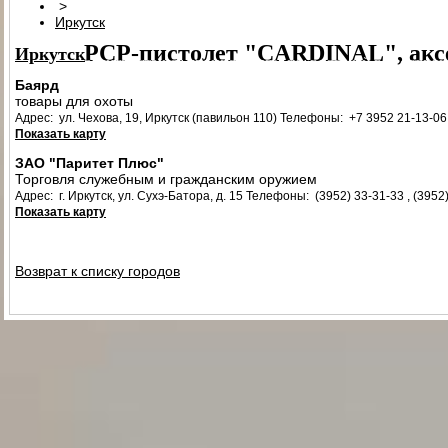
>
ПАТРОН СИГНАЛЬНЫЙ РЕЗЬБОВОЙ ("СИГНАЛ ОХОТНИКА")
П
Иркутск
PCP-пистолет "CARDINAL", акс
Иркутск
ЭЛЕКТРОПРИКЛАД
ПРИКЛАД НЕЗАПРАВЛЯЕМЫЙ В СБОРЕ
ПРИ
Баярд
ПРИКЛАД - КОЛБА ("ГОРЯЧАЯ" ЗАПРАВКА) В СБОРЕ
ПРИКЛАД 
товары для охоты
Адрес: ул. Чехова, 19, Иркутск (павильон 110)
Телефоны: +7 3952 21‑13-06
ПРИКЛАД - КОЛБА С РЕДУКТОРОМ ПОПЕРЕЧНЫМ В СБОРЕ
ПЕ
Показать карту
РЕДУКТОР ПОПЕРЕЧНЫЙ
КОЛБЫ
ЗАТЫЛЬНИК КОЛБЫ ⌀60-61 В 
ЗАО "Паритет Плюс"
Торговля служебным и гражданским оружием
СТВОЛ - 320
МАГАЗИН
МАГАЗИН СО СТАЛЬНЫМИ КОНТЕЙНЕР
Адрес: г. Иркутск, ул. Сухэ-Батора, д. 15
Телефоны: (3952) 33-31-33 , (3952
Показать карту
КОМПЛЕКТ УПЛОТНИТЕЛЬНЫХ КОЛЕЦ
КОНТЕЙНЕР
ПЕРЕХОД
Возврат к списку городов