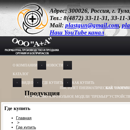
Адрес: 300026, Россия, г. Ту
Тел.: 8(4872) 33-11-31, 33-11-
Mail:
plastgun@gmail.com
,
pla
Наш YouTube канал
О КОМПАНИИ
НОВОСТИ
КАТАЛОГ
ВИДЕО
ГДЕ КУПИТЬ
КАК КУПИТЬ
ПИСТОЛЕТ ПНЕВМАТИЧЕСКИЙ "CARDIN
КАК ОФОРМИ
Продукция
УСТРОЙСТВО АЭРОЗОЛЬНОЕ МОДЕЛИ "ПРЕМЬЕР"
УСТРОЙСТВ
УСТРОЙСТВО АЭРОЗОЛЬНОЕ МОДЕЛИ "ОБЕРЕГ"
УСТРОЙСТВО
Где купить
УСТРОЙСТВО ПУСКОВОЕ
УСТРОЙСТВО ПУСКОВОЕ ПУ - 3
УСТ
Главная
>
БАМ-ОС+CR 13Х50, 13Х60
БАМ-ОС 18Х55
БАМ-ОС 18Х51
БАМ-OC+
Где купить