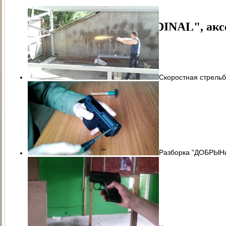
ПАТРОН СИГНАЛЬНЫЙ РЕЗЬБОВОЙ ("СИГНАЛ ОХОТНИКА")
П
PCP-пистолет "CARDINAL", акс
ЭЛЕКТРОПРИКЛАД
ПРИКЛАД НЕЗАПРАВЛЯЕМЫЙ В СБОРЕ
ПРИ
ПРИКЛАД - КОЛБА ("ГОРЯЧАЯ" ЗАПРАВКА) В СБОРЕ
ПРИКЛАД 
ПРИКЛАД - КОЛБА С РЕДУКТОРОМ ПОПЕРЕЧНЫМ В СБОРЕ
ПЕ
Скоростная стрельб
РЕДУКТОР ПОПЕРЕЧНЫЙ
КОЛБЫ
ЗАТЫЛЬНИК КОЛБЫ ⌀60-61 В 
СТВОЛ - 320
МАГАЗИН
МАГАЗИН СО СТАЛЬНЫМИ КОНТЕЙНЕР
КОМПЛЕКТ УПЛОТНИТЕЛЬНЫХ КОЛЕЦ
КОНТЕЙНЕР
ПЕРЕХОД
Разборка "ДОБРЫН