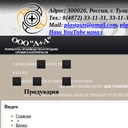
Адрес: 300026, Россия, г. Ту
Тел.: 8(4872) 33-11-31, 33-11-
Mail:
plastgun@gmail.com
,
pla
Наш YouTube канал
О КОМПАНИИ
НОВОСТИ
КАТАЛОГ
ВИДЕО
ГДЕ КУПИТЬ
КАК КУПИТЬ
ПИСТОЛЕТ ПНЕВМАТИЧЕСКИЙ "CARDIN
КАК ОФОРМИ
Продукция
УСТРОЙСТВО АЭРОЗОЛЬНОЕ МОДЕЛИ "ПРЕМЬЕР"
УСТРОЙСТВ
УСТРОЙСТВО АЭРОЗОЛЬНОЕ МОДЕЛИ "ОБЕРЕГ"
УСТРОЙСТВО
Видео
УСТРОЙСТВО ПУСКОВОЕ
УСТРОЙСТВО ПУСКОВОЕ ПУ - 3
УСТ
Главная
>
БАМ-ОС+CR 13Х50, 13Х60
БАМ-ОС 18Х55
БАМ-ОС 18Х51
БАМ-OC+
Видео