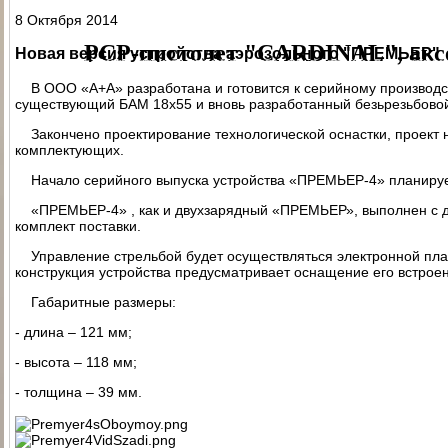
ПАТРОН СИГНАЛЬНЫЙ РЕЗЬБОВОЙ ("СИГНАЛ ОХОТНИКА")
П
8 Октября 2014
PCP-пистолет "CARDINAL", акс
Новая версия устройства аэрозольного "ПРЕМЬЕР"
ЭЛЕКТРОПРИКЛАД
ПРИКЛАД НЕЗАПРАВЛЯЕМЫЙ В СБОРЕ
ПРИ
В ООО «А+А» разработана и готовится к серийному производс
ПРИКЛАД - КОЛБА ("ГОРЯЧАЯ" ЗАПРАВКА) В СБОРЕ
ПРИКЛАД 
существующий БАМ 18х55 и вновь разработанный безьрезьбовой
ПРИКЛАД - КОЛБА С РЕДУКТОРОМ ПОПЕРЕЧНЫМ В СБОРЕ
ПЕ
Закончено проектирование технологической оснастки, проект н
комплектующих.
РЕДУКТОР ПОПЕРЕЧНЫЙ
КОЛБЫ
ЗАТЫЛЬНИК КОЛБЫ ⌀60-61 В 
Начало серийного выпуска устройства «ПРЕМЬЕР-4» планирует
СТВОЛ - 320
МАГАЗИН
МАГАЗИН СО СТАЛЬНЫМИ КОНТЕЙНЕР
«ПРЕМЬЕР-4» , как и двухзарядный «ПРЕМЬЕР», выполнен с д
КОМПЛЕКТ УПЛОТНИТЕЛЬНЫХ КОЛЕЦ
КОНТЕЙНЕР
ПЕРЕХОД
комплект поставки.
Управление стрельбой будет осуществляться электронной пла
конструкция устройства предусматривает оснащение его встрое
Габаритные размеры:
- длина – 121 мм;
- высота – 118 мм;
- толщина – 39 мм.