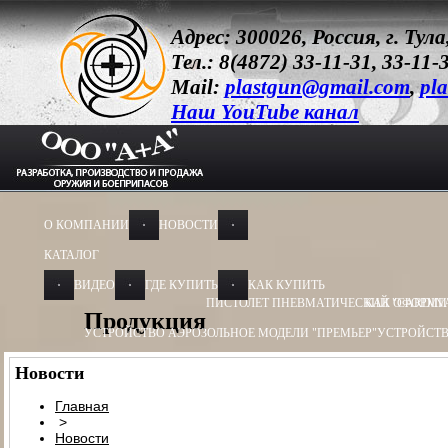
Адрес: 300026, Россия, г. Ту
Тел.: 8(4872) 33-11-31, 33-11-
Mail:
plastgun@gmail.com
,
pla
Наш YouTube канал
О КОМПАНИИ
НОВОСТИ
КАТАЛОГ
ВИДЕО
ГДЕ КУПИТЬ
КАК КУПИТЬ
ПИСТОЛЕТ ПНЕВМАТИЧЕСКИЙ "CARDIN
КАК ОФОРМИ
Продукция
УСТРОЙСТВО АЭРОЗОЛЬНОЕ МОДЕЛИ "ПРЕМЬЕР"
УСТРОЙСТВ
УСТРОЙСТВО АЭРОЗОЛЬНОЕ МОДЕЛИ "ОБЕРЕГ"
УСТРОЙСТВО
Новости
УСТРОЙСТВО ПУСКОВОЕ
УСТРОЙСТВО ПУСКОВОЕ ПУ - 3
УСТ
Главная
>
БАМ-ОС+CR 13Х50, 13Х60
БАМ-ОС 18Х55
БАМ-ОС 18Х51
БАМ-OC+
Новости