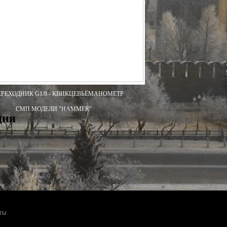
УНДМОДЕРАТОР ИНТЕГРИРОВАННЫЙ МИ-320
СБОРЕ
ПРАВКА) В СБОРЕ
Р
РЕДУКТОР ОСЕВОЙ "ГОРЯЧАЯ ЗАПРАВКА"
САЛЬНАЯ (КОМПЛЕКТ С КРЕПЕЖОМ)
СТВОЛ
РЕХОДНИК G1/8 - КВИК
ЦЕВЬЁ
МАНОМЕТР
СМП МОДЕЛИ "HAMMER"
ция
ТЫ