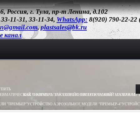
6, Россия, г. Тула, пр-т Ленина, д.102
 33-11-31, 33-11-34,
WhatsApp:
8(920) 790-22-22
un@gmail.com
,
plastsales@bk.ru
e канал
УПИТЬ
ЕВМАТИЧЕСКИЙ "CARDINAL"
КАК ОФОРМИТЬ ЗАКАЗ
ПИСТОЛЕТ ПНЕВМАТИЧЕСКИЙ "АТАМАН-М1"
ПРАЙС ЛИСТ
РЕКЛАМНЫЙ МАТЕРИАЛ
ЛИ "ПРЕМЬЕР"
УСТРОЙСТВО АЭРОЗОЛЬНОЕ МОДЕЛИ "ПРЕМЬЕР-4"
УСТРОЙС
ЛИ "ОБЕРЕГ"
УСТРОЙСТВО АЭРОЗОЛЬНОЕ МОДЕЛИ "ПИОНЕР"
УСТРОЙСТВО 
ТВО ПУСКОВОЕ ПУ - 3
УСТРОЙСТВО ПУСКОВОЕ ПУ - 4
БАМ.Х (ХОЛОСТОЙ) 13
8Х55
БАМ-ОС 18Х51
БАМ-OC+CR 18X55
БАМ-ОС+CR 18Х51
БАМ.Р-ОС 18Х60