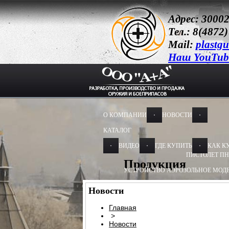
Адрес: 30002
Тел.: 8(4872)
Mail:
plastg
Наш YouTub
О КОМПАНИИ
НОВОСТИ
КАТАЛОГ
ВИДЕО
ГДЕ КУПИТЬ
КАК К
ПИСТОЛЕТ ПН
Продукция
УСТРОЙСТВО АЭРОЗОЛЬНОЕ МОДЕ
УСТРОЙСТВО АЭРОЗОЛЬНОЕ МОДЕ
Новости
УСТРОЙСТВО ПУСКОВОЕ
УСТРОЙС
Главная
>
БАМ-ОС+CR 13Х50, 13Х60
БАМ-ОС 1
Новости