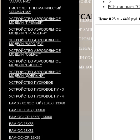
"АТАМАН-М1"
ПАТРОН СИГНАЛЬНЫЙ РЕЗЬБОВОЙ ("СИГНАЛ ОХОТНИКА")
>
П
PCP-пистолет "
ПИСТОЛЕТ ПНЕВМАТИЧЕСКИЙ
"АТАМАН-М2"
PCP-пистолет "CARDINAL", акс
УСТРОЙСТВО АЭРОЗОЛЬНОЕ
Цена: 0.25 л. - 4400 руб. 0
ЭЛЕКТРОПРИКЛАД
ПРИКЛАД НЕЗАПРАВЛЯЕМЫЙ В СБОРЕ
ПРИ
МОДЕЛИ "ПРЕМЬЕР"
УСТРОЙСТВО АЭРОЗОЛЬНОЕ
ПРИКЛАД - КОЛБА ("ГОРЯЧАЯ" ЗАПРАВКА) В СБОРЕ
ПРИКЛАД 
МОДЕЛИ "ПРЕМЬЕР-4"
ПРИКЛАД - КОЛБА С РЕДУКТОРОМ ПОПЕРЕЧНЫМ В СБОРЕ
ПЕ
УСТРОЙСТВО АЭРОЗОЛЬНОЕ
МОДЕЛИ "ЧАРОДЕЙ"
РЕДУКТОР ПОПЕРЕЧНЫЙ
КОЛБЫ
ЗАТЫЛЬНИК КОЛБЫ ⌀60-61 В 
УСТРОЙСТВО АЭРОЗОЛЬНОЕ
МОДЕЛИ "ОБЕРЕГ"
СТВОЛ - 320
МАГАЗИН
МАГАЗИН СО СТАЛЬНЫМИ КОНТЕЙНЕР
УСТРОЙСТВО АЭРОЗОЛЬНОЕ
МОДЕЛИ "ПИОНЕР"
КОМПЛЕКТ УПЛОТНИТЕЛЬНЫХ КОЛЕЦ
КОНТЕЙНЕР
ПЕРЕХОД
УСТРОЙСТВО АЭРОЗОЛЬНОЕ
МОДЕЛИ "ДОБРЫНЯ"
УСТРОЙСТВО ПУСКОВОЕ
УСТРОЙСТВО ПУСКОВОЕ ПУ - 3
УСТРОЙСТВО ПУСКОВОЕ ПУ - 4
БАМ.Х (ХОЛОСТОЙ) 13Х50, 13Х60
БАМ-ОС 13Х50, 13Х60
БАМ-ОС+CR 13Х50, 13Х60
БАМ-ОС 18Х55
БАМ-ОС 18Х51
БАМ-OC+CR 18X55