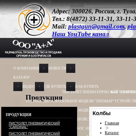
Адрес: 300026, Россия, г. Ту
Тел.: 8(4872) 33-11-31, 33-11-
Mail:
plastgun@gmail.com
,
pla
Наш YouTube канал
О КОМПАНИИ
НОВОСТИ
КАТАЛОГ
ВИДЕО
ГДЕ КУПИТЬ
КАК КУПИТЬ
ПИСТОЛЕТ ПНЕВМАТИЧЕСКИЙ "CARDIN
КАК ОФОРМИ
Продукция
УСТРОЙСТВО АЭРОЗОЛЬНОЕ МОДЕЛИ "ПРЕМЬЕР"
УСТРОЙСТВ
УСТРОЙСТВО АЭРОЗОЛЬНОЕ МОДЕЛИ "ОБЕРЕГ"
УСТРОЙСТВО
Колбы
ПРОДУКЦИЯ
УСТРОЙСТВО ПУСКОВОЕ
УСТРОЙСТВО ПУСКОВОЕ ПУ - 3
УСТ
Главная
ПИСТОЛЕТ ПНЕВМАТИЧЕСКИЙ
"CARDINAL"
>
БАМ-ОС+CR 13Х50, 13Х60
БАМ-ОС 18Х55
БАМ-ОС 18Х51
БАМ-OC+
Каталог
ПИСТОЛЕТ ПНЕВМАТИЧЕСКИЙ