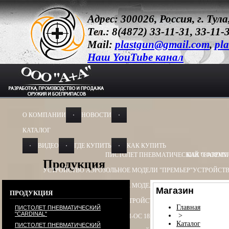
Адрес: 300026, Россия, г. Ту
Тел.: 8(4872) 33-11-31, 33-11-
Mail:
plastgun@gmail.com
,
pla
Наш YouTube канал
О КОМПАНИИ
НОВОСТИ
КАТАЛОГ
ВИДЕО
ГДЕ КУПИТЬ
КАК КУПИТЬ
ПИСТОЛЕТ ПНЕВМАТИЧЕСКИЙ "CARDIN
КАК ОФОРМИ
Продукция
УСТРОЙСТВО АЭРОЗОЛЬНОЕ МОДЕЛИ "ПРЕМЬЕР"
УСТРОЙСТВ
УСТРОЙСТВО АЭРОЗОЛЬНОЕ МОДЕЛИ "ОБЕРЕГ"
УСТРОЙСТВО
Магазин
ПРОДУКЦИЯ
УСТРОЙСТВО ПУСКОВОЕ
УСТРОЙСТВО ПУСКОВОЕ ПУ - 3
УСТ
Главная
ПИСТОЛЕТ ПНЕВМАТИЧЕСКИЙ
"CARDINAL"
>
БАМ-ОС+CR 13Х50, 13Х60
БАМ-ОС 18Х55
БАМ-ОС 18Х51
БАМ-OC+
Каталог
ПИСТОЛЕТ ПНЕВМАТИЧЕСКИЙ