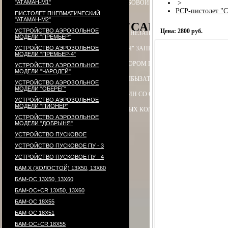
"АТАМАН-М1"
ПАТРОН СИГНАЛЬНЫЙ РЕЗЬБОВОЙ ("СИГНАЛ ОХОТНИКА")
>
П
PCP-пистолет "
ПИСТОЛЕТ ПНЕВМАТИЧЕСКИЙ
"АТАМАН-М2"
PCP-пистолет "CARDINAL", акс
УСТРОЙСТВО АЭРОЗОЛЬНОЕ
Цена: 2800 руб.
ЭЛЕКТРОПРИКЛАД
ПРИКЛАД НЕЗАПРАВЛЯЕМЫЙ В СБОРЕ
ПРИ
МОДЕЛИ "ПРЕМЬЕР"
УСТРОЙСТВО АЭРОЗОЛЬНОЕ
ПРИКЛАД - КОЛБА ("ГОРЯЧАЯ" ЗАПРАВКА) В СБОРЕ
ПРИКЛАД 
МОДЕЛИ "ПРЕМЬЕР-4"
ПРИКЛАД - КОЛБА С РЕДУКТОРОМ ПОПЕРЕЧНЫМ В СБОРЕ
ПЕ
УСТРОЙСТВО АЭРОЗОЛЬНОЕ
МОДЕЛИ "ЧАРОДЕЙ"
РЕДУКТОР ПОПЕРЕЧНЫЙ
КОЛБЫ
ЗАТЫЛЬНИК КОЛБЫ ⌀60-61 В 
УСТРОЙСТВО АЭРОЗОЛЬНОЕ
МОДЕЛИ "ОБЕРЕГ"
СТВОЛ - 320
МАГАЗИН
МАГАЗИН СО СТАЛЬНЫМИ КОНТЕЙНЕР
УСТРОЙСТВО АЭРОЗОЛЬНОЕ
МОДЕЛИ "ПИОНЕР"
КОМПЛЕКТ УПЛОТНИТЕЛЬНЫХ КОЛЕЦ
КОНТЕЙНЕР
ПЕРЕХОД
УСТРОЙСТВО АЭРОЗОЛЬНОЕ
МОДЕЛИ "ДОБРЫНЯ"
УСТРОЙСТВО ПУСКОВОЕ
УСТРОЙСТВО ПУСКОВОЕ ПУ - 3
УСТРОЙСТВО ПУСКОВОЕ ПУ - 4
БАМ.Х (ХОЛОСТОЙ) 13Х50, 13Х60
БАМ-ОС 13Х50, 13Х60
БАМ-ОС+CR 13Х50, 13Х60
БАМ-ОС 18Х55
БАМ-ОС 18Х51
БАМ-OC+CR 18X55