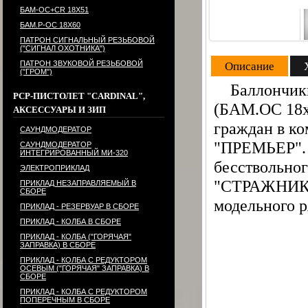
БАМ-ОС+CR 18Х51
БАМ.Р-ОС 18Х60
ПАТРОН СИГНАЛЬНЫЙ РЕЗЬБОВОЙ
("СИГНАЛ ОХОТНИКА")
ПАТРОН ЗВУКОВОЙ РЕЗЬБОВОЙ
Описание
("ГРОМ")
Баллончики 
PCP-ПИСТОЛЕТ "CARDINAL",
(БАМ.ОС 18х
АКСЕССУАРЫ И ЗИП
граждан в ко
САУНДМОДЕРАТОР
"ПРЕМЬЕР". 
САУНДМОДЕРАТОР
ИНТЕГРИРОВАННЫЙ МИ-320
бесствольног
ЭЛЕКТРОПРИКЛАД
"СТРАЖНИК"
ПРИКЛАД НЕЗАПРАВЛЯЕМЫЙ В
СБОРЕ
модельного 
ПРИКЛАД - РЕЗЕРВУАР В СБОРЕ
ПРИКЛАД - КОЛБА В СБОРЕ
ПРИКЛАД - КОЛБА ("ГОРЯЧАЯ"
ЗАПРАВКА) В СБОРЕ
ПРИКЛАД - КОЛБА С РЕДУКТОРОМ
ОСЕВЫМ ("ГОРЯЧАЯ" ЗАПРАВКА) В
СБОРЕ
ПРИКЛАД - КОЛБА С РЕДУКТОРОМ
ПОПЕРЕЧНЫМ В СБОРЕ