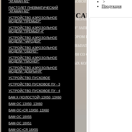
"АТАМАН-М1"
ПАТРОН СИГНАЛЬНЫЙ РЕЗЬБОВОЙ ("СИГНАЛ ОХОТНИКА")
>
П
Продукция
ПИСТОЛЕТ ПНЕВМАТИЧЕСКИЙ
"АТАМАН-М2"
PCP-пистолет "CARDINAL", акс
УСТРОЙСТВО АЭРОЗОЛЬНОЕ
ЭЛЕКТРОПРИКЛАД
ПРИКЛАД НЕЗАПРАВЛЯЕМЫЙ В СБОРЕ
ПРИ
МОДЕЛИ "ПРЕМЬЕР"
УСТРОЙСТВО АЭРОЗОЛЬНОЕ
ПРИКЛАД - КОЛБА ("ГОРЯЧАЯ" ЗАПРАВКА) В СБОРЕ
ПРИКЛАД 
МОДЕЛИ "ПРЕМЬЕР-4"
ПРИКЛАД - КОЛБА С РЕДУКТОРОМ ПОПЕРЕЧНЫМ В СБОРЕ
ПЕ
УСТРОЙСТВО АЭРОЗОЛЬНОЕ
МОДЕЛИ "ЧАРОДЕЙ"
РЕДУКТОР ПОПЕРЕЧНЫЙ
КОЛБЫ
ЗАТЫЛЬНИК КОЛБЫ ⌀60-61 В 
УСТРОЙСТВО АЭРОЗОЛЬНОЕ
МОДЕЛИ "ОБЕРЕГ"
СТВОЛ - 320
МАГАЗИН
МАГАЗИН СО СТАЛЬНЫМИ КОНТЕЙНЕР
УСТРОЙСТВО АЭРОЗОЛЬНОЕ
МОДЕЛИ "ПИОНЕР"
КОМПЛЕКТ УПЛОТНИТЕЛЬНЫХ КОЛЕЦ
КОНТЕЙНЕР
ПЕРЕХОД
УСТРОЙСТВО АЭРОЗОЛЬНОЕ
МОДЕЛИ "ДОБРЫНЯ"
УСТРОЙСТВО ПУСКОВОЕ
УСТРОЙСТВО ПУСКОВОЕ ПУ - 3
УСТРОЙСТВО ПУСКОВОЕ ПУ - 4
БАМ.Х (ХОЛОСТОЙ) 13Х50, 13Х60
БАМ-ОС 13Х50, 13Х60
БАМ-ОС+CR 13Х50, 13Х60
БАМ-ОС 18Х55
БАМ-ОС 18Х51
БАМ-OC+CR 18X55