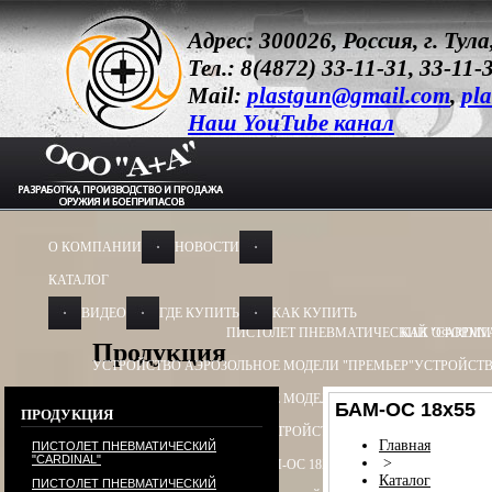
Адрес: 300026, Россия, г. Ту
Тел.: 8(4872) 33-11-31, 33-11-
Mail:
plastgun@gmail.com
,
pla
Наш YouTube канал
О КОМПАНИИ
НОВОСТИ
КАТАЛОГ
ВИДЕО
ГДЕ КУПИТЬ
КАК КУПИТЬ
ПИСТОЛЕТ ПНЕВМАТИЧЕСКИЙ "CARDIN
КАК ОФОРМИ
Продукция
УСТРОЙСТВО АЭРОЗОЛЬНОЕ МОДЕЛИ "ПРЕМЬЕР"
УСТРОЙСТВ
УСТРОЙСТВО АЭРОЗОЛЬНОЕ МОДЕЛИ "ОБЕРЕГ"
УСТРОЙСТВО
БАМ-ОС 18х55
ПРОДУКЦИЯ
УСТРОЙСТВО ПУСКОВОЕ
УСТРОЙСТВО ПУСКОВОЕ ПУ - 3
УСТ
Главная
ПИСТОЛЕТ ПНЕВМАТИЧЕСКИЙ
"CARDINAL"
>
БАМ-ОС+CR 13Х50, 13Х60
БАМ-ОС 18Х55
БАМ-ОС 18Х51
БАМ-OC+
Каталог
ПИСТОЛЕТ ПНЕВМАТИЧЕСКИЙ