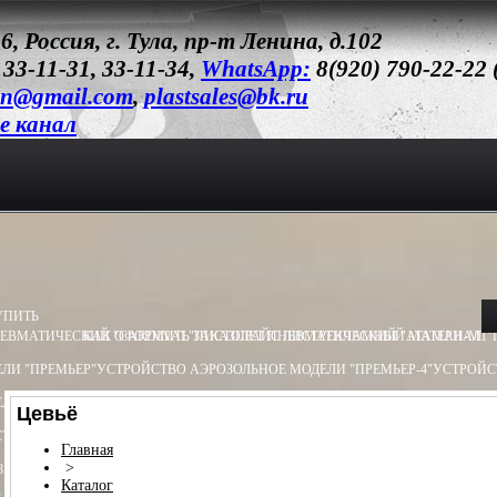
6, Россия, г. Тула, пр-т Ленина, д.102
 33-11-31, 33-11-34,
WhatsApp:
8(920) 790-22-22
un@gmail.com
,
plastsales@bk.ru
e канал
УПИТЬ
ЕВМАТИЧЕСКИЙ "CARDINAL"
КАК ОФОРМИТЬ ЗАКАЗ
ПИСТОЛЕТ ПНЕВМАТИЧЕСКИЙ "АТАМАН-М1"
ПРАЙС ЛИСТ
РЕКЛАМНЫЙ МАТЕРИАЛ
ЛИ "ПРЕМЬЕР"
УСТРОЙСТВО АЭРОЗОЛЬНОЕ МОДЕЛИ "ПРЕМЬЕР-4"
УСТРОЙС
ЛИ "ОБЕРЕГ"
УСТРОЙСТВО АЭРОЗОЛЬНОЕ МОДЕЛИ "ПИОНЕР"
УСТРОЙСТВО 
Цевьё
ТВО ПУСКОВОЕ ПУ - 3
УСТРОЙСТВО ПУСКОВОЕ ПУ - 4
БАМ.Х (ХОЛОСТОЙ) 13
Главная
>
8Х55
БАМ-ОС 18Х51
БАМ-OC+CR 18X55
БАМ-ОС+CR 18Х51
БАМ.Р-ОС 18Х60
Каталог