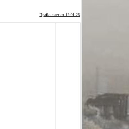
УНДМОДЕРАТОР ИНТЕГРИРОВАННЫЙ МИ-320
Прайс-лист от 12.01.26
СБОРЕ
ПРАВКА) В СБОРЕ
Р
РЕДУКТОР ОСЕВОЙ "ГОРЯЧАЯ ЗАПРАВКА"
САЛЬНАЯ (КОМПЛЕКТ С КРЕПЕЖОМ)
СТВОЛ
РЕХОДНИК G1/8 - КВИК
ЦЕВЬЁ
МАНОМЕТР
СМП МОДЕЛИ "HAMMER"
ция