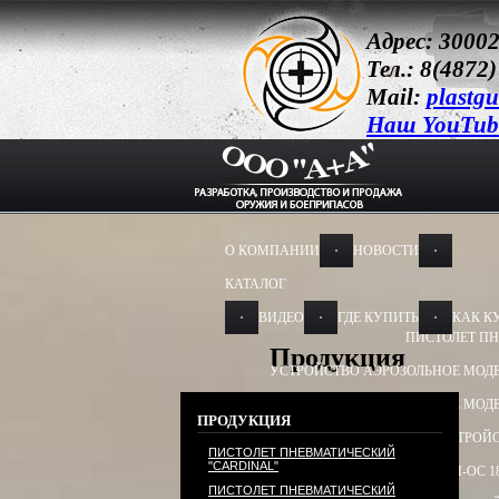
Адрес: 30002
Тел.: 8(4872)
Mail:
plastg
Наш YouTub
О КОМПАНИИ
НОВОСТИ
КАТАЛОГ
ВИДЕО
ГДЕ КУПИТЬ
КАК К
ПИСТОЛЕТ ПН
Продукция
УСТРОЙСТВО АЭРОЗОЛЬНОЕ МОДЕ
УСТРОЙСТВО АЭРОЗОЛЬНОЕ МОДЕ
ПРОДУКЦИЯ
УСТРОЙСТВО ПУСКОВОЕ
УСТРОЙС
ПИСТОЛЕТ ПНЕВМАТИЧЕСКИЙ
"CARDINAL"
БАМ-ОС+CR 13Х50, 13Х60
БАМ-ОС 1
ПИСТОЛЕТ ПНЕВМАТИЧЕСКИЙ