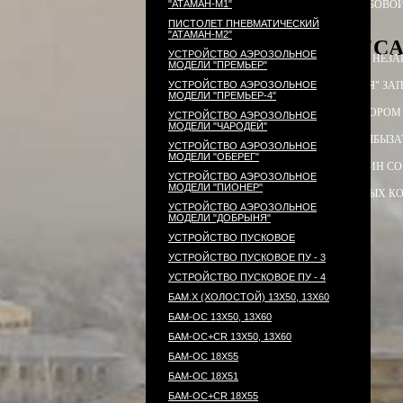
"АТАМАН-М1"
ПАТРОН СИГНАЛЬНЫЙ РЕЗЬБОВОЙ
ПИСТОЛЕТ ПНЕВМАТИЧЕСКИЙ
"АТАМАН-М2"
PCP-пистолет "CA
УСТРОЙСТВО АЭРОЗОЛЬНОЕ
ЭЛЕКТРОПРИКЛАД
ПРИКЛАД НЕЗА
МОДЕЛИ "ПРЕМЬЕР"
УСТРОЙСТВО АЭРОЗОЛЬНОЕ
ПРИКЛАД - КОЛБА ("ГОРЯЧАЯ" ЗАП
МОДЕЛИ "ПРЕМЬЕР-4"
ПРИКЛАД - КОЛБА С РЕДУКТОРОМ
УСТРОЙСТВО АЭРОЗОЛЬНОЕ
МОДЕЛИ "ЧАРОДЕЙ"
РЕДУКТОР ПОПЕРЕЧНЫЙ
КОЛБЫ
ЗА
УСТРОЙСТВО АЭРОЗОЛЬНОЕ
МОДЕЛИ "ОБЕРЕГ"
СТВОЛ - 320
МАГАЗИН
МАГАЗИН СО
УСТРОЙСТВО АЭРОЗОЛЬНОЕ
МОДЕЛИ "ПИОНЕР"
КОМПЛЕКТ УПЛОТНИТЕЛЬНЫХ К
УСТРОЙСТВО АЭРОЗОЛЬНОЕ
МОДЕЛИ "ДОБРЫНЯ"
УСТРОЙСТВО ПУСКОВОЕ
УСТРОЙСТВО ПУСКОВОЕ ПУ - 3
УСТРОЙСТВО ПУСКОВОЕ ПУ - 4
БАМ.Х (ХОЛОСТОЙ) 13Х50, 13Х60
БАМ-ОС 13Х50, 13Х60
БАМ-ОС+CR 13Х50, 13Х60
БАМ-ОС 18Х55
БАМ-ОС 18Х51
БАМ-OC+CR 18X55